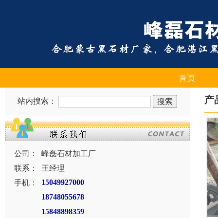
首页
产
站内搜索：
公司：
峰磊石材加工厂
联系：
王经理
手机：
15049927000
18748055678
15848898359