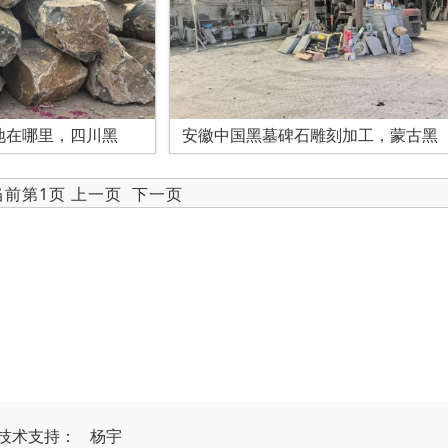
地在哪里，四川黑
安徽中国黑墓碑石雕刻加工，蒙古黑
 当前第1页 上一页
下一页
技
术
支
持
：
杨宇