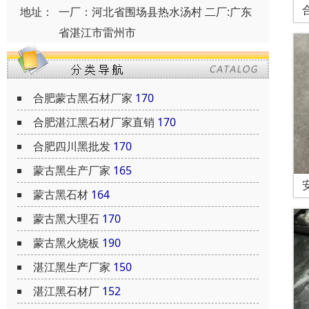
地址：
一厂：河北省围场县热水汤村 二厂:广东
省湛江市雷州市
合肥蒙古黑石材厂家
170
合肥湛江黑石材厂家直销
170
合肥四川黑批发
170
蒙古黑生产厂家
165
蒙古黑石材
164
蒙古黑大理石
170
蒙古黑火烧板
190
湛江黑生产厂家
150
湛江黑石材厂
152