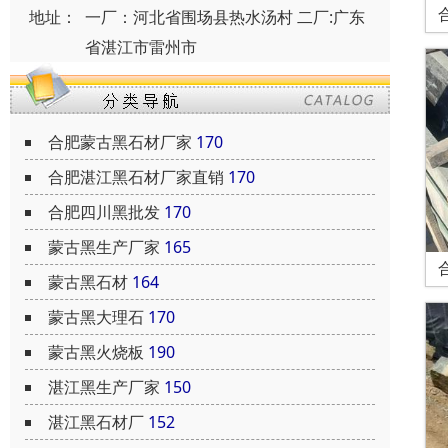
地址：
一厂：河北省围场县热水汤村 二厂:广东
省湛江市雷州市
合肥蒙古黑石材厂家
170
合肥湛江黑石材厂家直销
170
合肥四川黑批发
170
蒙古黑生产厂家
165
蒙古黑石材
164
蒙古黑大理石
170
蒙古黑火烧板
190
湛江黑生产厂家
150
湛江黑石材厂
152