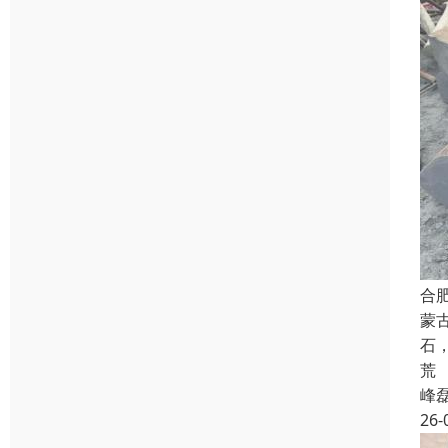
合
蒙
石
荒
峰
26-