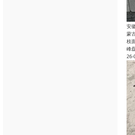
安
蒙
枝
峰
26-