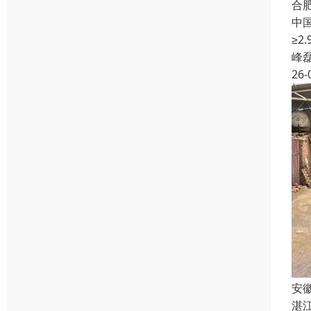
合
中
≥
峰
26-
安
湛