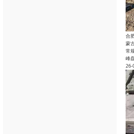
合
蒙
常规
峰
26-