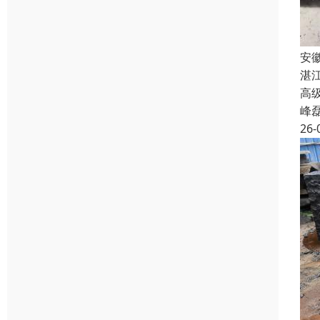
安
湛
高级
峰
26-