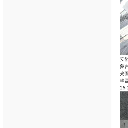
安
蒙
光
峰
26-