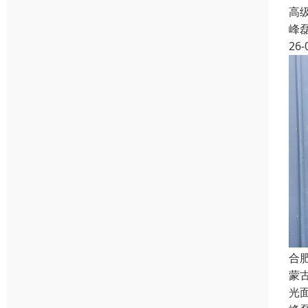
高级
峰
26-
合
蒙
光