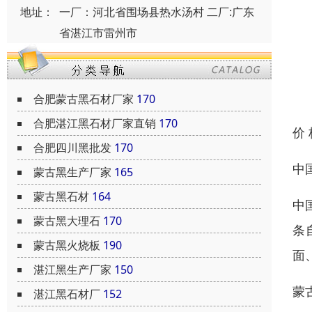
地址：
一厂：河北省围场县热水汤村 二厂:广东
省湛江市雷州市
合肥蒙古黑石材厂家
170
合肥湛江黑石材厂家直销
170
价
合肥四川黑批发
170
中
蒙古黑生产厂家
165
蒙古黑石材
164
中
蒙古黑大理石
170
条
蒙古黑火烧板
190
面
湛江黑生产厂家
150
蒙
湛江黑石材厂
152