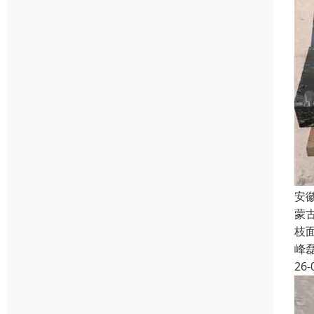
安
蒙
枝
峰
26-