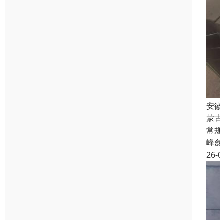
安
蒙
常规
峰
26-