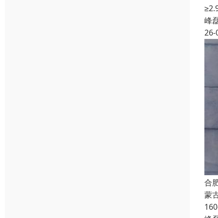
≥
峰
26-
合
蒙
16