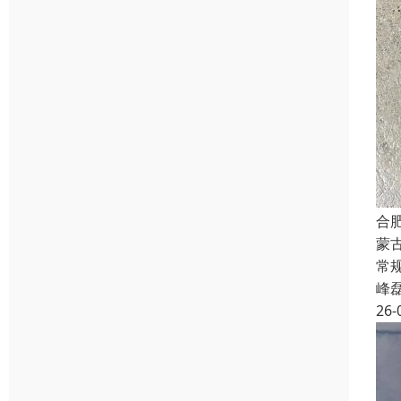
合
蒙
常规
峰
26-