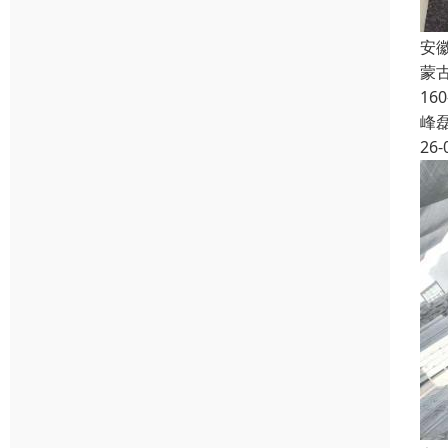
安
蒙
16
峰
26-