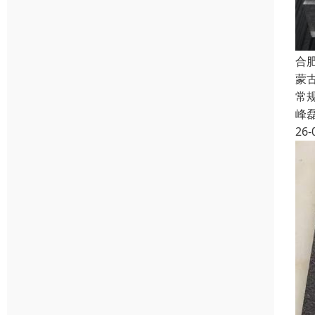
合
蒙
常规
峰
26-