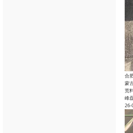
合
蒙
荒
峰
26-