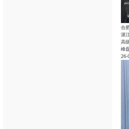
合
湛
高级
峰
26-