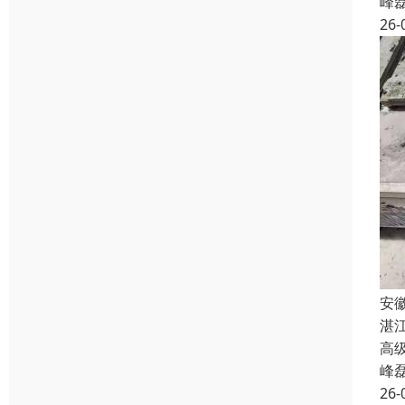
峰
26-
安
湛
高级
峰
26-