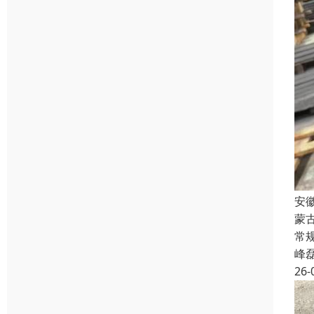
安
蒙
常规
峰
26-