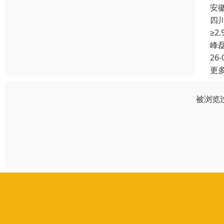
安
四
≥
峰
26-
更
被浏览过