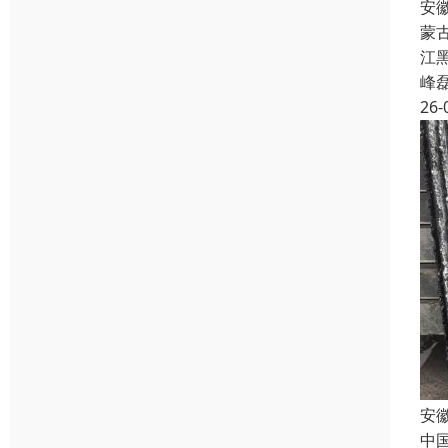
安
蒙
江
峰
26-
安
中