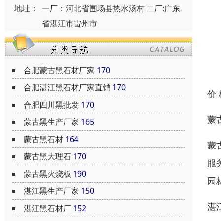
地址：
一厂：河北省围场县热水汤村 二厂:广东
省湛江市雷州市
合肥蒙古黑石材厂家
170
合肥湛江黑石材厂家直销
170
价
合肥四川黑批发
170
蒙
蒙古黑生产厂家
165
蒙古黑石材
164
蒙
蒙古黑大理石
170
服
蒙古黑火烧板
190
园
湛江黑生产厂家
150
湛
湛江黑石材厂
152