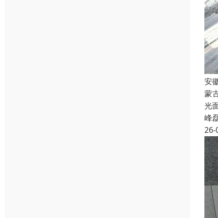
安
蒙
光
峰
26-