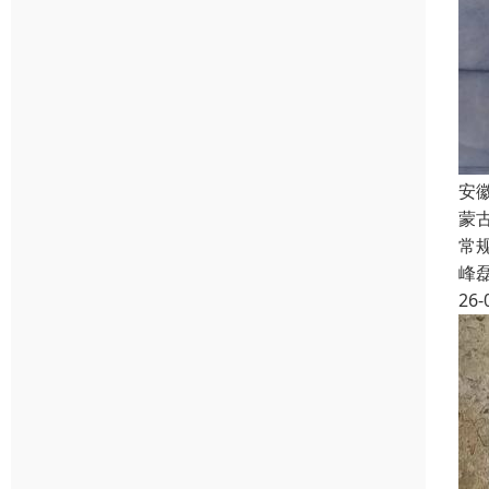
安
蒙
常规
峰
26-