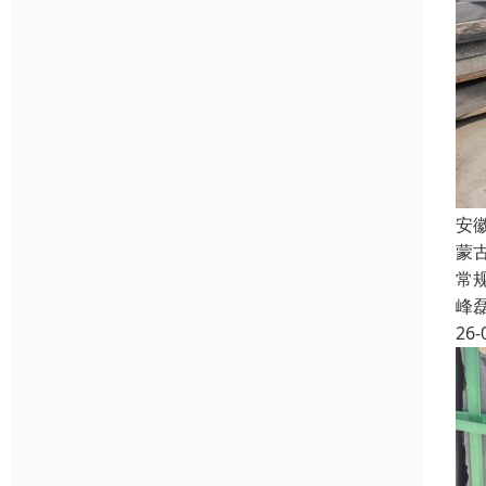
安
蒙
常规
峰
26-