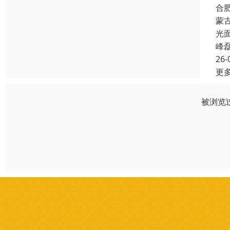
合
蒙
光
峰
26-
更
被浏览过