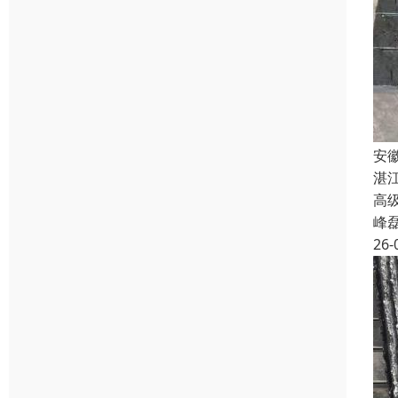
安
湛
高级
峰
26-