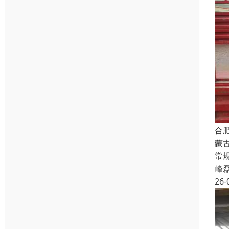
合
蒙
常规
峰
26-