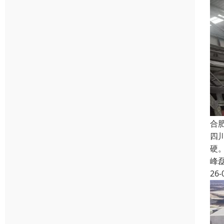
合
四
硬
峰
26-