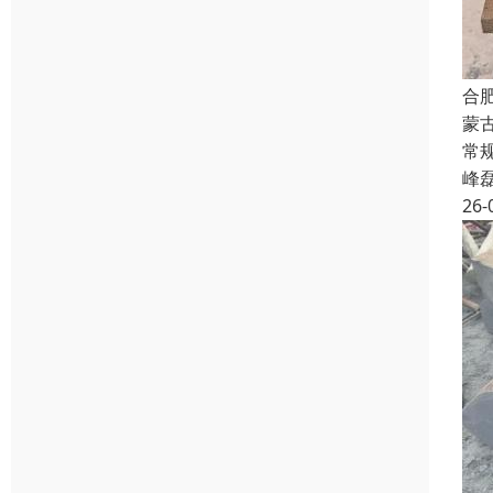
合
蒙
常规
峰
26-