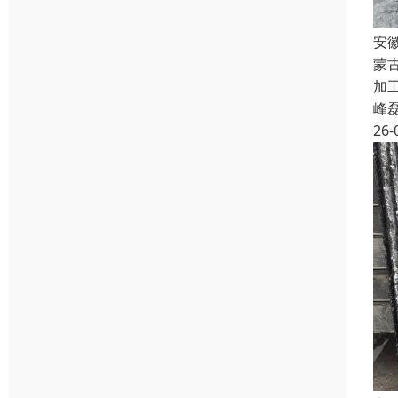
安
蒙
加工
峰
26-