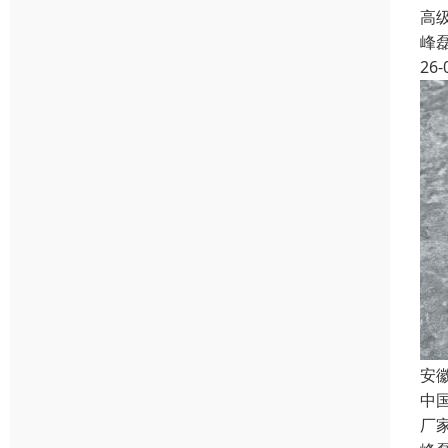
高级
峰
26-
安
中
厂