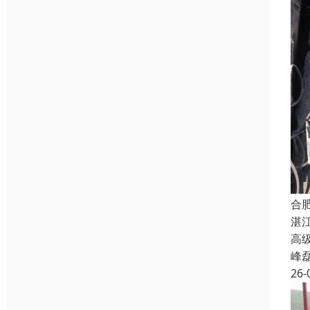
合
湛
高级
峰
26-