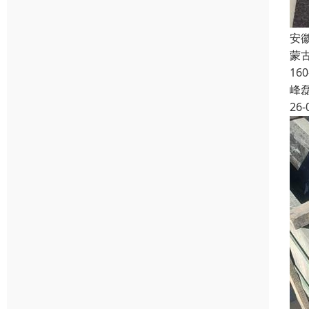
安
蒙
16
峰
26-