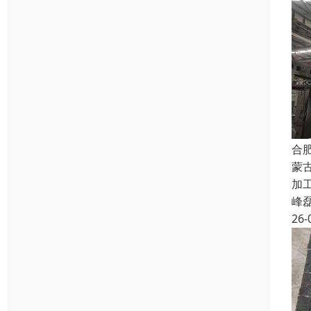
合
蒙
加工
峰
26-