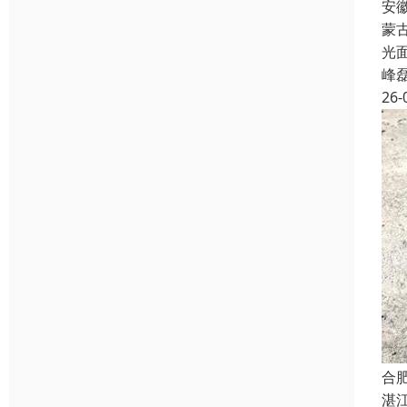
安
蒙
光
峰
26-
合
湛