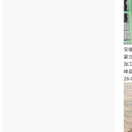
安
蒙
加工
峰
26-