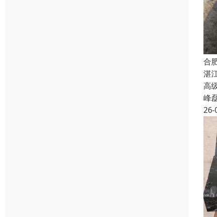
合
湛
高级
峰
26-