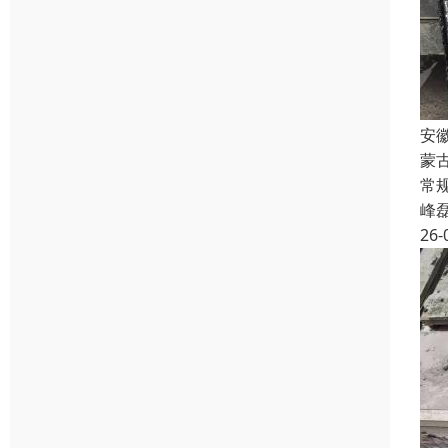
安
蒙
常规
峰
26-