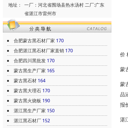
地址：
一厂：河北省围场县热水汤村 二厂:广东
省湛江市雷州市
合肥蒙古黑石材厂家
170
合肥湛江黑石材厂家直销
170
价
合肥四川黑批发
170
蒙
蒙古黑生产厂家
165
蒙古黑石材
164
蒙
蒙古黑大理石
170
品
蒙古黑火烧板
190
报
湛江黑生产厂家
150
湛
湛江黑石材厂
152