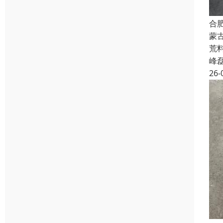
合
蒙
荒
峰
26-