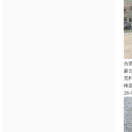
合
蒙
荒
峰
26-