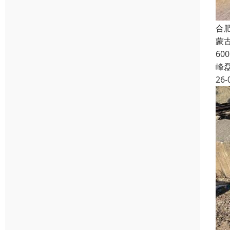
合
蒙
60
峰
26-