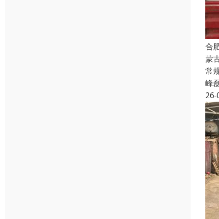
合
蒙
常规
峰
26-