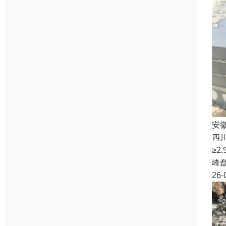
安
四
≥
峰
26-