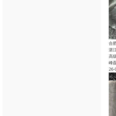
合
湛
高级
峰
26-