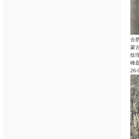
合
蒙
纹
峰
26-