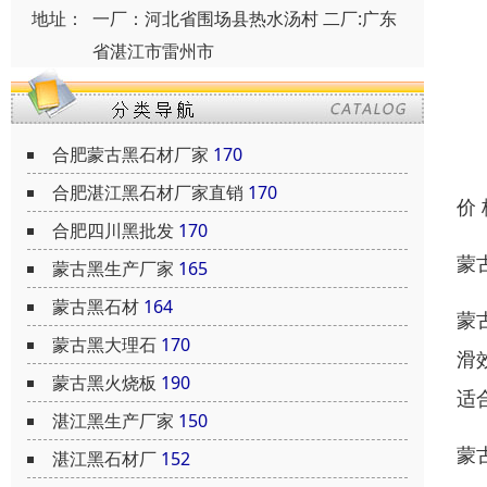
地址：
一厂：河北省围场县热水汤村 二厂:广东
省湛江市雷州市
合肥蒙古黑石材厂家
170
合肥湛江黑石材厂家直销
170
价
合肥四川黑批发
170
蒙
蒙古黑生产厂家
165
蒙古黑石材
164
蒙
蒙古黑大理石
170
滑
蒙古黑火烧板
190
适
湛江黑生产厂家
150
蒙
湛江黑石材厂
152