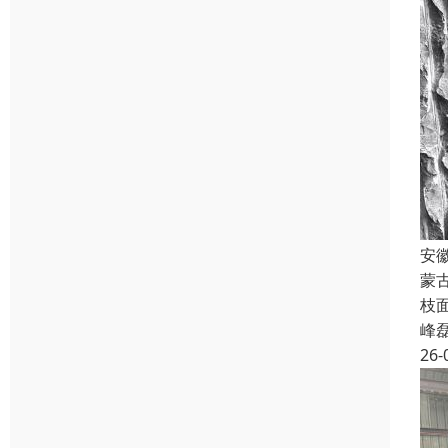
安
蒙
枝
峰
26-