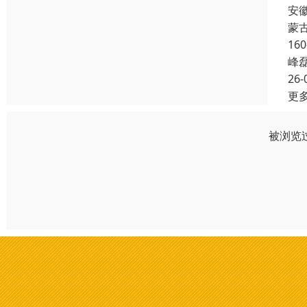
安
蒙
16
峰
26-
更
被浏览过