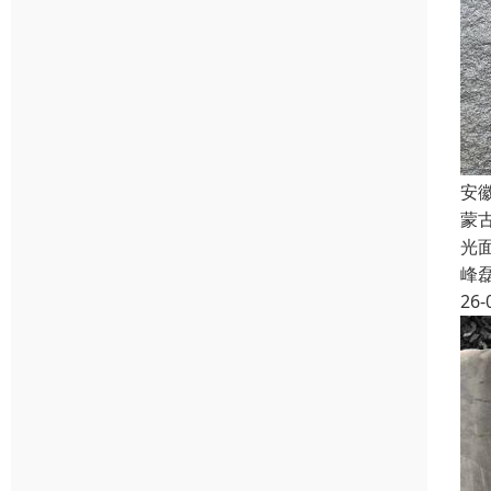
安
蒙
光
峰
26-