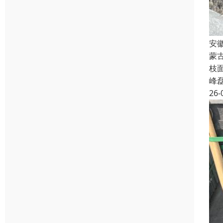
安
蒙
枝
峰
26-