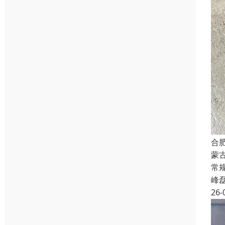
合
蒙
常规
峰
26-