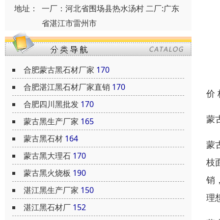
地址：
一厂：河北省围场县热水汤村 二厂:广东
省湛江市雷州市
合肥蒙古黑石材厂家
170
合肥湛江黑石材厂家直销
170
价
合肥四川黑批发
170
蒙
蒙古黑生产厂家
165
蒙古黑石材
164
蒙
蒙古黑大理石
170
枝
蒙古黑火烧板
190
销
湛江黑生产厂家
150
理
湛江黑石材厂
152