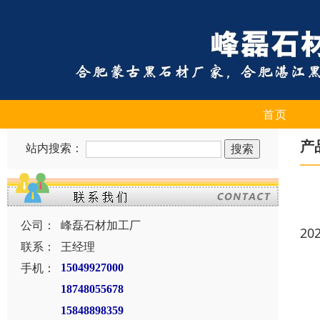
首页
产
站内搜索：
公司：
峰磊石材加工厂
20
联系：
王经理
手机：
15049927000
18748055678
15848898359