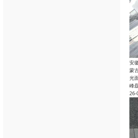
安
蒙
光
峰
26-