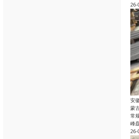
26-
安
蒙
常规
峰
26-