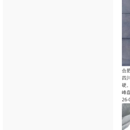
合
四
硬
峰
26-