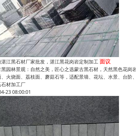
面议
徽湛江黑石材厂家批发，湛江黑花岗岩定制加工
古黑园林景观：自然之美，匠心之选蒙古黑石材，天然黑色花岗
面、火烧面、荔枝面、蘑菇石等，适配景墙、花坛、水景、台阶
磊石材加工厂
04-23 08:00:01